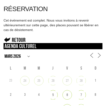
RÉSERVATION
Cet événement est complet. Nous vous invitons à revenir
ultérieurement sur cette page, des places pouvant se libérer en
cas de désistement.
Retour
Agenda culturel
L
M
M
J
V
S
D
23
1
24
25
26
27
28
2
3
4
8
5
6
7