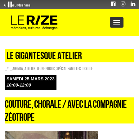
Le Gigantesque atelier
_*
,
_Agenda
,
Atelier
,
Jeune public
,
Spécial familles
,
Textile
SAMEDI 25 MARS 2023
10:00-12:00
COUTURE, CHORALE / AVEC LA COMPAGNIE
ZÉOTROPE