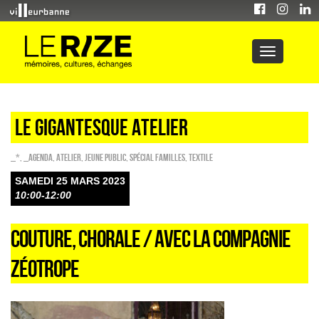
Le Gigantesque atelier
_*
,
_Agenda
,
Atelier
,
Jeune public
,
Spécial familles
,
Textile
SAMEDI 25 MARS 2023
10:00-12:00
COUTURE, CHORALE / AVEC LA COMPAGNIE
ZÉOTROPE