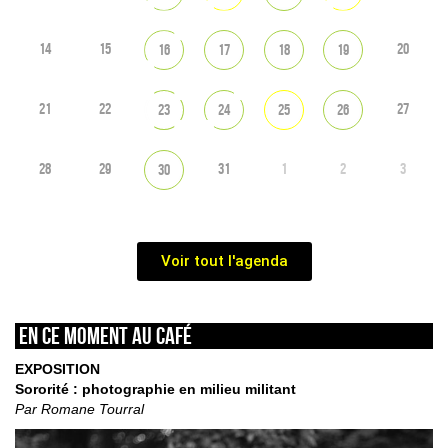
14
15
20
16
17
18
19
21
22
27
23
24
25
26
28
29
31
1
2
3
30
Voir tout l'agenda
En ce moment au café
EXPOSITION
Sororité : photographie en milieu militant
Par Romane Tourral