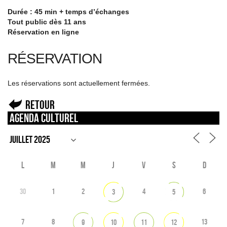
Durée : 45 min + temps d’échanges
Tout public dès 11 ans
Réservation en ligne
RÉSERVATION
Les réservations sont actuellement fermées.
Retour
Agenda culturel
L
M
M
J
V
S
D
30
1
2
4
6
3
5
7
8
13
9
10
11
12