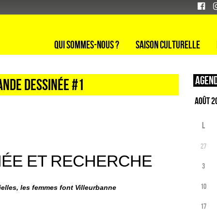
Qui sommes-nous ?
Saison culturelle
Agend
ANDE DESSINÉE #1
L
27
NÉE ET RECHERCHE
3
10
ielles, les femmes font Villeurbanne
17