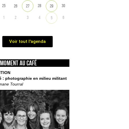
25
28
30
26
27
29
1
2
3
4
6
5
Voir tout l'agenda
 moment au café
ITION
é : photographie en milieu militant
mane Tourral