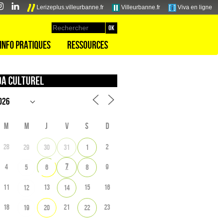
Lerizeplus.villeurbanne.fr
Villeurbanne.fr
Viva en ligne
Info pratiques
Ressources
a culturel
M
M
J
V
S
D
28
2
29
30
31
1
7
4
9
5
6
8
11
13
15
16
12
14
18
21
23
19
20
22