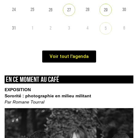
24
25
28
30
26
27
29
31
1
2
3
4
6
5
Voir tout l'agenda
En ce moment au café
EXPOSITION
Sororité : photographie en milieu militant
Par Romane Tourral