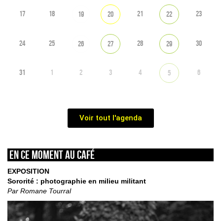
17
18
21
23
19
20
22
24
25
28
30
26
27
29
31
1
2
3
4
6
5
Voir tout l'agenda
En ce moment au café
EXPOSITION
Sororité : photographie en milieu militant
Par Romane Tourral