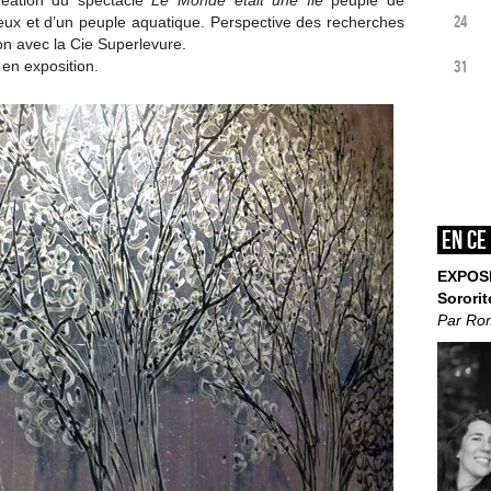
réation du spectacle
Le Monde était une île
peuplé de
24
ux et d’un peuple aquatique. Perspective des recherches
on avec la Cie Superlevure.
31
 en exposition.
En ce
EXPOS
Sororit
Par Ro