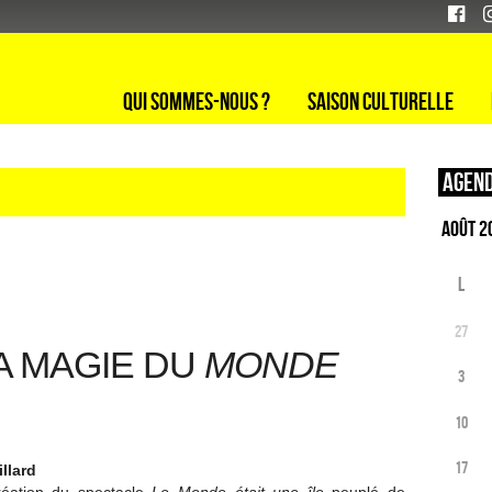
Qui sommes-nous ?
Saison culturelle
Agend
L
27
A MAGIE DU
MONDE
3
10
17
llard