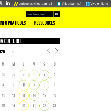
Lerizeplus.villeurbanne.fr
Villeurbanne.fr
Viva en ligne
Info pratiques
Ressources
a culturel
M
M
J
V
S
D
28
2
29
30
31
1
6
4
9
5
7
8
11
15
16
12
13
14
18
21
23
19
20
22