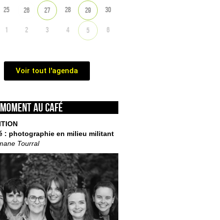
25
28
30
26
27
29
1
2
3
4
6
5
Voir tout l'agenda
 moment au café
ITION
é : photographie en milieu militant
mane Tourral