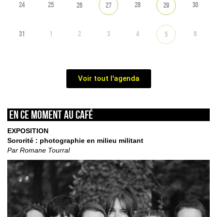
24
25
28
30
26
27
29
31
1
2
3
4
6
5
Voir tout l'agenda
En ce moment au café
EXPOSITION
Sororité : photographie en milieu militant
Par Romane Tourral