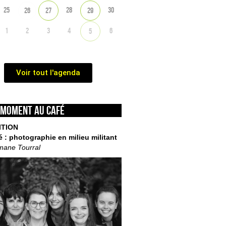
25
28
30
26
27
29
1
2
3
4
6
5
Voir tout l'agenda
 moment au café
ITION
é : photographie en milieu militant
mane Tourral