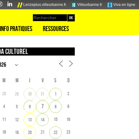
Lerizeplus.villeurbanne.fr
Villeurbanne.fr
Viva en ligne
Info pratiques
Ressources
a culturel
M
M
J
V
S
D
28
2
29
30
31
1
7
4
9
5
6
8
11
15
16
12
13
14
18
21
23
19
20
22