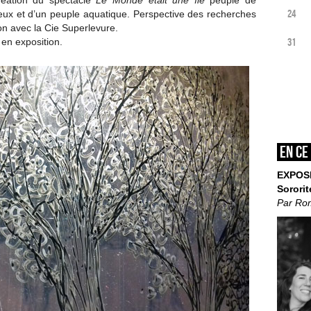
réation du spectacle
Le Monde était une île
peuplé de
24
ux et d’un peuple aquatique. Perspective des recherches
on avec la Cie Superlevure.
31
 en exposition.
En ce
EXPOS
Sororit
Par Ro