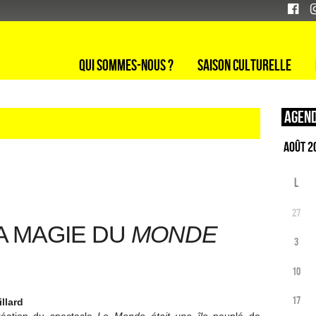
Qui sommes-nous ?
Saison culturelle
Agend
L
27
A MAGIE DU
MONDE
3
10
17
llard