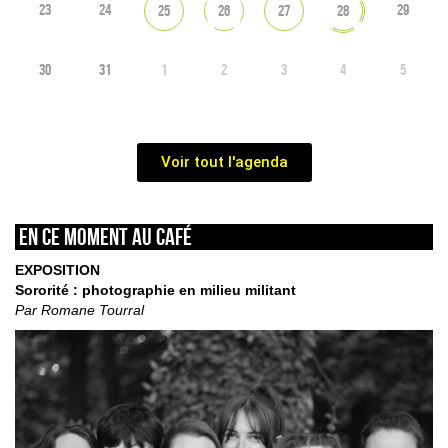
23
24
29
25
26
27
28
30
31
1
2
3
4
5
Voir tout l'agenda
En ce moment au café
EXPOSITION
Sororité : photographie en milieu militant
Par Romane Tourral