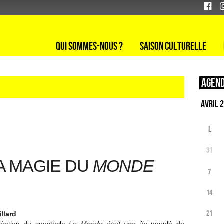
Qui sommes-nous ?
Saison culturelle
Agend
L
31
A MAGIE DU
MONDE
7
14
21
llard