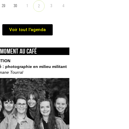
29
30
1
3
4
2
Voir tout l'agenda
 moment au café
ITION
é : photographie en milieu militant
mane Tourral