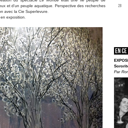
réation du spectacle
Le Monde était une île
peuplé de
28
ux et d’un peuple aquatique. Perspective des recherches
on avec la Cie Superlevure.
 en exposition.
En ce
EXPOS
Sororit
Par Ro