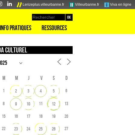
Lerizeplus.villeurbanne.fr
Villeurbanne.fr
Viva en ligne
Info pratiques
Ressources
a culturel
M
M
J
V
S
D
1
6
2
3
4
5
8
11
13
9
10
12
15
16
17
18
19
20
22
27
23
24
25
26