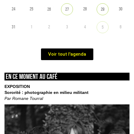
24
25
28
30
26
27
29
31
1
2
3
4
6
5
Voir tout l'agenda
En ce moment au café
EXPOSITION
Sororité : photographie en milieu militant
Par Romane Tourral