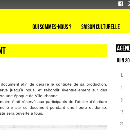
Qui sommes-nous ?
Saison culturelle
Agend
nt
L
n document afin de décrire le contexte de sa production,
1
ervé jusqu’à nous, et rebondir éventuellement sur des
ivre une époque de Villeurbanne.
8
ire était réservé aux participants de l’atelier d’écriture
lanché » sur ce document pendant une heure et demie,
15
iste sera ouverte à tous.
22