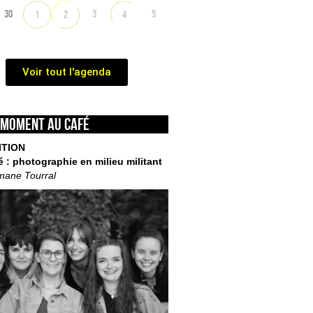
30
3
5
1
2
4
Voir tout l'agenda
 moment au café
ITION
é : photographie en milieu militant
mane Tourral