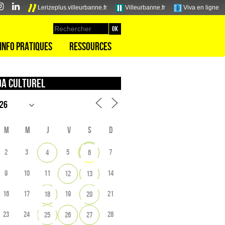
Lerizeplus.villeurbanne.fr
Villeurbanne.fr
Viva en ligne
Info pratiques
Ressources
a culturel
M
M
J
V
S
D
2
3
5
7
4
6
9
10
11
14
12
13
16
17
19
21
18
20
23
24
28
25
26
27