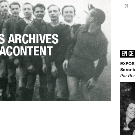
29
En ce
EXPOS
Sororit
Par Ro