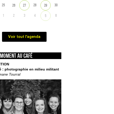
25
28
30
26
27
29
1
2
3
4
6
5
Voir tout l'agenda
 moment au café
ITION
é : photographie en milieu militant
mane Tourral