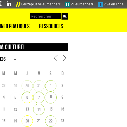
Lerizeplus.villeurbanne.fr
Villeurbanne.fr
Viva en ligne
Info pratiques
Ressources
a culturel
M
M
J
V
S
D
28
2
29
30
31
1
8
4
9
5
6
7
11
13
15
16
12
14
18
21
23
19
20
22