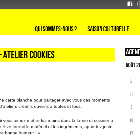
Qui sommes-nous ?
Saison culturelle
Agend
– Atelier cookies
L
27
onne carte blanche pour partager avec vous des moments
’ateliers créatifs ouverts à toutes et tous:
3
10
i vous aimez mettre les mains dans la farine et cuisiner à
e Rize fournit le matériel et les ingrédients, apportez juste
otre bonne humeur ! »
17