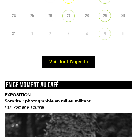
24
25
28
30
26
27
29
31
1
2
3
4
6
5
Voir tout l'agenda
En ce moment au café
EXPOSITION
Sororité : photographie en milieu militant
Par Romane Tourral