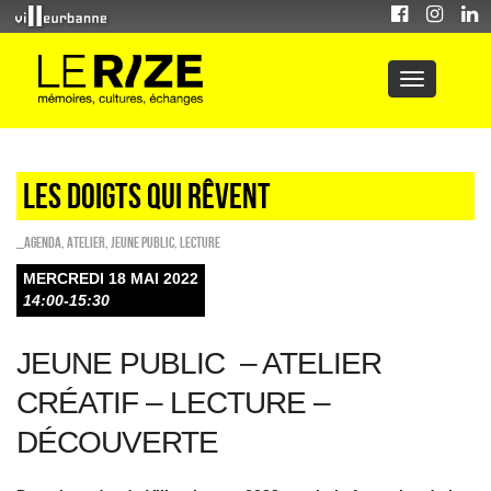
LES DOIGTS QUI RêVENT
_Agenda
,
Atelier
,
Jeune public
,
Lecture
MERCREDI 18 MAI 2022
14:00-15:30
JEUNE PUBLIC –
ATELIER
CRÉATIF – LECTURE –
DÉCOUVERTE