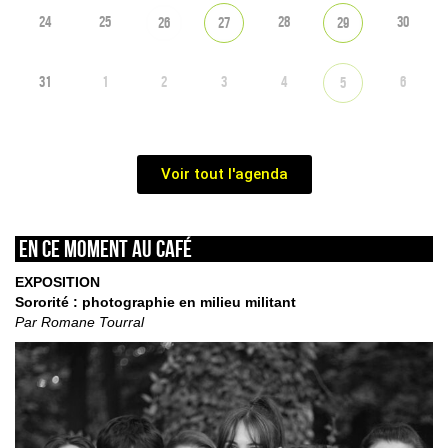
24
25
28
30
26
27
29
31
1
2
3
4
6
5
Voir tout l'agenda
En ce moment au café
EXPOSITION
Sororité : photographie en milieu militant
Par Romane Tourral