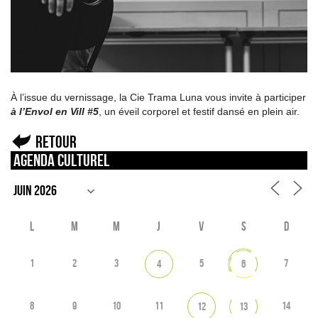
À l’issue du vernissage, la Cie Trama Luna vous invite à participer
à l’Envol en Vill #5
, un éveil corporel et festif dansé en plein air.
Retour
Agenda culturel
L
M
M
J
V
S
D
1
2
3
5
7
4
6
8
9
10
11
14
12
13