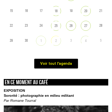
15
16
17
19
21
18
20
22
23
24
28
25
26
27
29
30
3
5
1
2
4
Voir tout l'agenda
En ce moment au café
EXPOSITION
Sororité : photographie en milieu militant
Par Romane Tourral