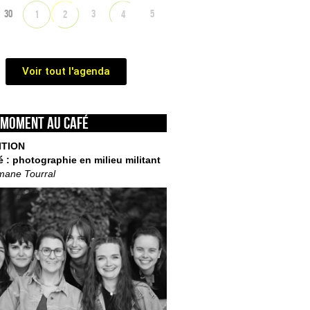
30
3
5
1
2
4
Voir tout l'agenda
 moment au café
ITION
é : photographie en milieu militant
mane Tourral