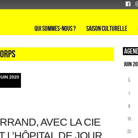
Qui sommes-nous ?
Saison culturelle
Agend
corps
JUIN 2020
L
1
8
RRAND, AVEC LA CIE
15
22
 L’HÔPITAL DE JOUR