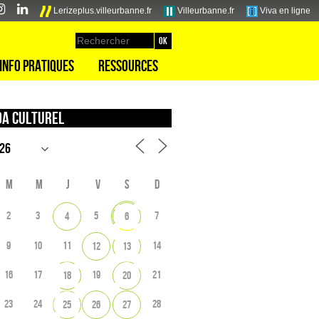
Lerizeplus.villeurbanne.fr
Villeurbanne.fr
Viva en ligne
Info pratiques
Ressources
a culturel
M
M
J
V
S
D
2
3
5
7
4
6
9
10
11
14
12
13
16
17
19
21
18
20
23
24
28
25
26
27