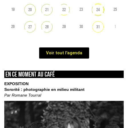
19
23
25
20
21
22
24
26
29
30
1
27
28
31
Voir tout l'agenda
En ce moment au café
EXPOSITION
Sororité : photographie en milieu militant
Par Romane Tourral