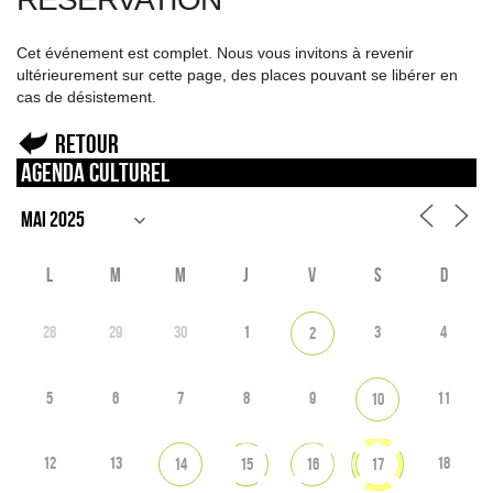
Cet événement est complet. Nous vous invitons à revenir
ultérieurement sur cette page, des places pouvant se libérer en
cas de désistement.
Retour
Agenda culturel
L
M
M
J
V
S
D
28
29
30
1
3
4
2
5
6
7
8
9
11
10
12
13
18
14
15
16
17