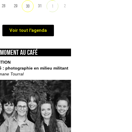
28
29
31
2
30
1
Voir tout l'agenda
 moment au café
ITION
é : photographie en milieu militant
mane Tourral