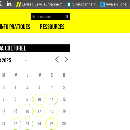
Lerizeplus.villeurbanne.fr
Villeurbanne.fr
Viva en ligne
Info pratiques
Ressources
a culturel
M
M
J
V
S
D
31
1
2
3
4
5
7
8
12
9
10
11
14
15
19
16
17
18
21
24
26
22
23
25