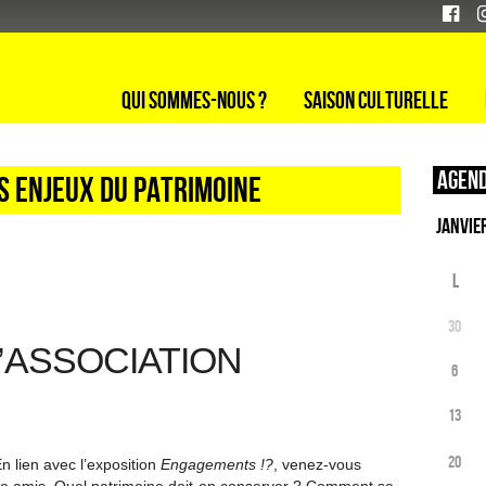
Qui sommes-nous ?
Saison culturelle
Agend
es enjeux du patrimoine
L
30
L’ASSOCIATION
6
13
20
n lien avec l’exposition
Engagements !?
, venez-vous