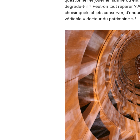
questionner et jouer en famille ou en
dégrade-t-il ? Peut-on tout réparer ?
choisir quels objets conserver, d’enq
véritable « docteur du patrimoine » !