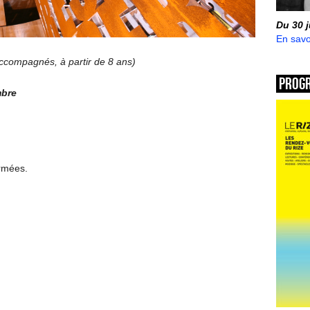
Du 30 
En savo
 accompagnés, à partir de 8 ans)
Prog
mbre
ermées.