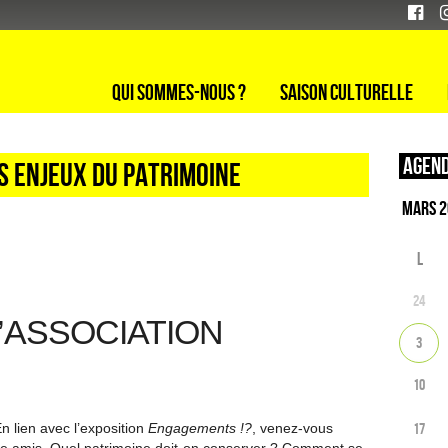
Qui sommes-nous ?
Saison culturelle
Agend
es enjeux du patrimoine
L
24
L’ASSOCIATION
3
10
17
n lien avec l’exposition
Engagements !?
, venez-vous