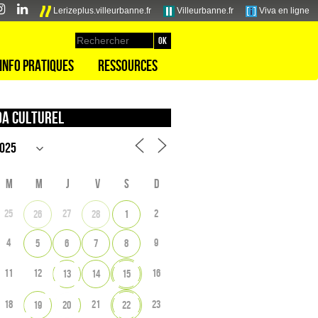
Lerizeplus.villeurbanne.fr
Villeurbanne.fr
Viva en ligne
Info pratiques
Ressources
a culturel
M
M
J
V
S
D
25
27
2
26
28
1
4
9
5
6
7
8
11
12
16
13
14
15
18
21
23
19
20
22