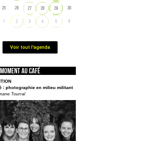
25
26
30
27
28
29
1
6
2
3
4
5
Voir tout l'agenda
 moment au café
ITION
é : photographie en milieu militant
mane Tourral