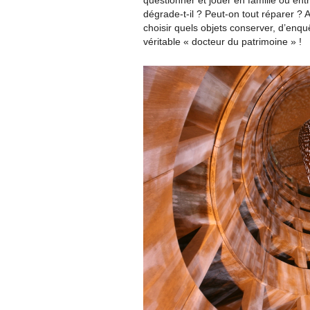
questionner et jouer en famille ou en
dégrade-t-il ? Peut-on tout réparer ?
choisir quels objets conserver, d’enq
véritable « docteur du patrimoine » !