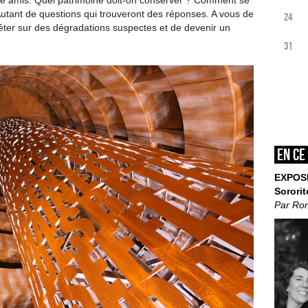
tre amis. Quel patrimoine doit-on conserver ? Comment se
 Autant de questions qui trouveront des réponses. A vous de
24
uêter sur des dégradations suspectes et de devenir un
31
En ce
EXPOS
Sororit
Par Ro