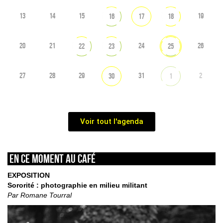
13
14
15
19
16
17
18
20
21
24
26
22
23
25
27
28
29
31
2
30
1
Voir tout l'agenda
En ce moment au café
EXPOSITION
Sororité : photographie en milieu militant
Par Romane Tourral