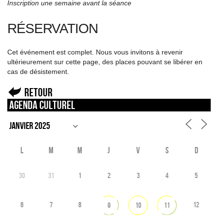
Inscription une semaine avant la séance
RÉSERVATION
Cet événement est complet. Nous vous invitons à revenir
ultérieurement sur cette page, des places pouvant se libérer en
cas de désistement.
Retour
Agenda culturel
L
M
M
J
V
S
D
30
31
1
2
3
4
5
6
7
8
12
9
10
11