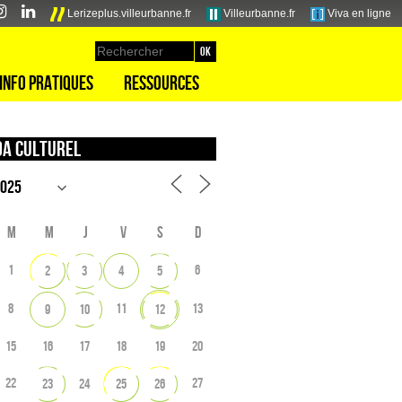
Lerizeplus.villeurbanne.fr
Villeurbanne.fr
Viva en ligne
Info pratiques
Ressources
a culturel
M
M
J
V
S
D
1
6
2
3
4
5
8
11
13
9
10
12
15
16
17
18
19
20
22
27
23
24
25
26