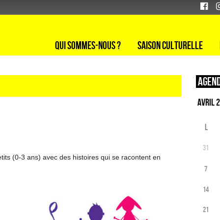
Qui sommes-nous ?
Saison culturelle
Agend
L
31
tits (0-3 ans) avec des histoires qui se racontent en
7
14
21