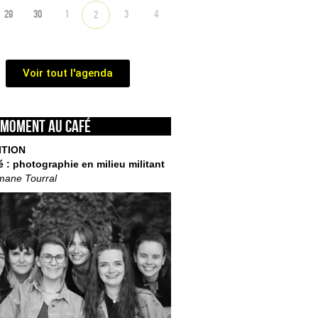
29
30
1
3
4
2
Voir tout l'agenda
 moment au café
ITION
é : photographie en milieu militant
mane Tourral