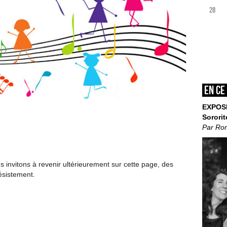
28
En ce
EXPOS
Sororit
Par Ro
invitons à revenir ultérieurement sur cette page, des
ésistement.