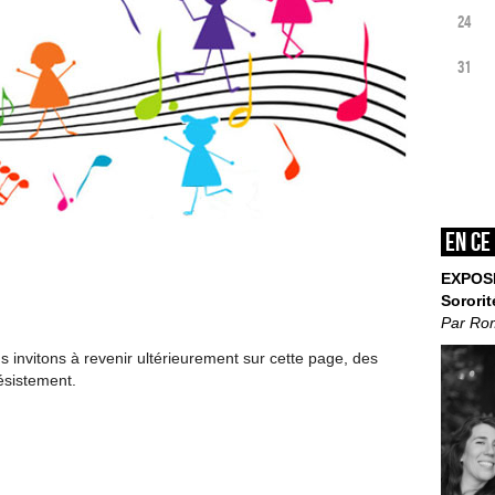
24
31
En ce
EXPOS
Sororit
Par Ro
invitons à revenir ultérieurement sur cette page, des
ésistement.