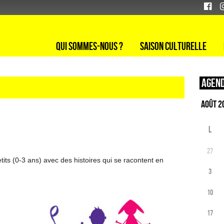
Qui sommes-nous ?
Saison culturelle
Agend
L
27
tits (0-3 ans) avec des histoires qui se racontent en
3
10
17