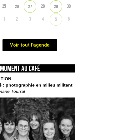
25
28
30
26
27
29
1
2
3
4
6
5
Voir tout l'agenda
 moment au café
ITION
é : photographie en milieu militant
mane Tourral