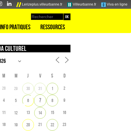
Lerizeplus.villeurbanne.fr
Villeurbanne.fr
Viva en ligne
Info pratiques
Ressources
a culturel
M
M
J
V
S
D
28
2
29
30
31
1
7
4
9
5
6
8
11
13
15
16
12
14
18
21
23
19
20
22