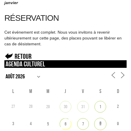
janvier
RÉSERVATION
Cet événement est complet. Nous vous invitons à revenir
ultérieurement sur cette page, des places pouvant se libérer en
cas de désistement.
Retour
Agenda culturel
L
M
M
J
V
S
D
27
28
2
29
30
31
1
8
3
4
9
5
6
7