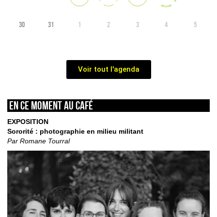
30
31
1
2
3
4
5
Voir tout l'agenda
En ce moment au café
EXPOSITION
Sororité : photographie en milieu militant
Par Romane Tourral