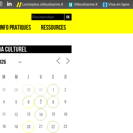
Lerizeplus.villeurbanne.fr
Villeurbanne.fr
Viva en ligne
Info pratiques
Ressources
a culturel
M
M
J
V
S
D
28
2
29
30
31
1
7
4
9
5
6
8
11
13
15
16
12
14
18
21
23
19
20
22