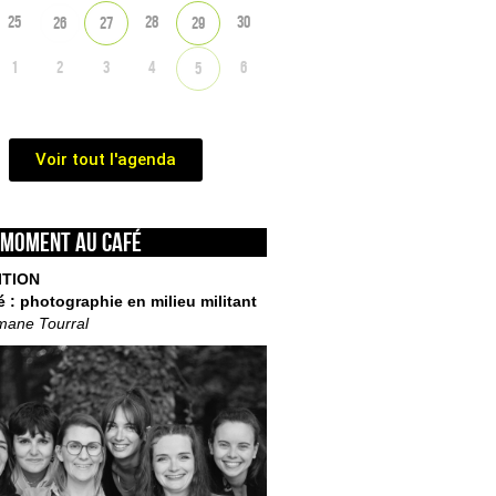
25
28
30
26
27
29
1
2
3
4
6
5
Voir tout l'agenda
 moment au café
ITION
é : photographie en milieu militant
mane Tourral