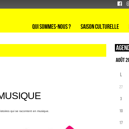
Qui sommes-nous ?
Saison culturelle
Agend
L
27
 MUSIQUE
3
10
histoires qui se racontent en musique.
17