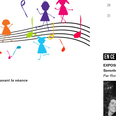
24
31
En ce
EXPOS
Sororit
Par Ro
 avant la séance