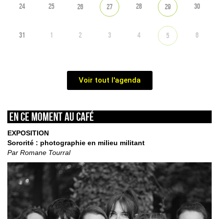
24
25
28
30
26
27
29
31
1
2
3
4
6
5
Voir tout l'agenda
En ce moment au café
EXPOSITION
Sororité : photographie en milieu militant
Par Romane Tourral