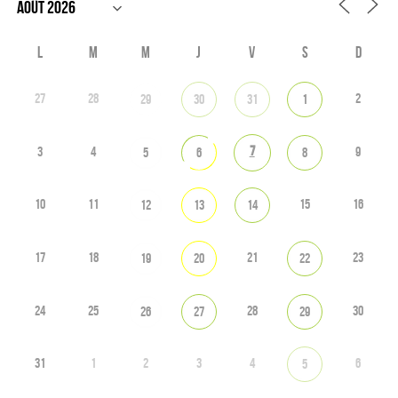
L
M
M
J
V
S
D
27
28
2
29
30
31
1
7
3
4
9
5
6
8
10
11
15
16
12
13
14
17
18
21
23
19
20
22
24
25
28
30
26
27
29
31
1
2
3
4
6
5