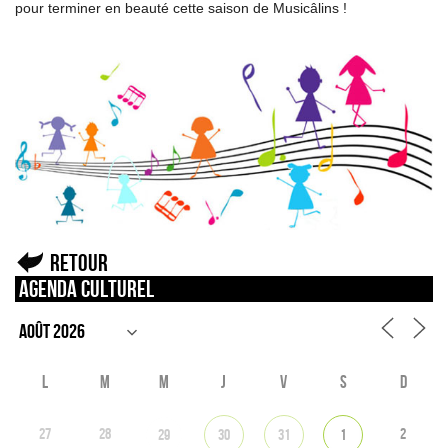
pour terminer en beauté cette saison de Musicâlins !
Retour
Agenda culturel
L
M
M
J
V
S
D
27
28
2
29
30
31
1