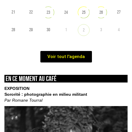
21
22
27
23
24
25
26
28
29
30
1
3
4
2
Voir tout l'agenda
En ce moment au café
EXPOSITION
Sororité : photographie en milieu militant
Par Romane Tourral