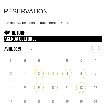
RÉSERVATION
Les réservations sont actuellement fermées.
Retour
Agenda culturel
L
M
M
J
V
S
D
31
1
6
2
3
4
5
7
8
11
13
9
10
12
14
15
16
17
18
19
20