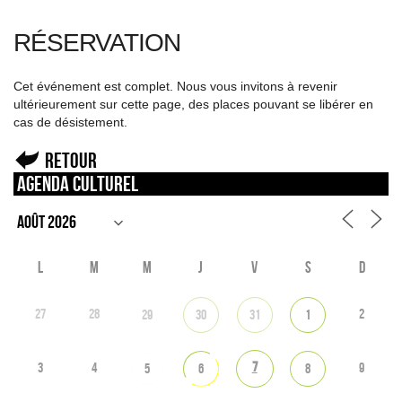
RÉSERVATION
Cet événement est complet. Nous vous invitons à revenir
ultérieurement sur cette page, des places pouvant se libérer en
cas de désistement.
Retour
Agenda culturel
L
M
M
J
V
S
D
27
28
2
29
30
31
1
7
3
4
9
5
6
8