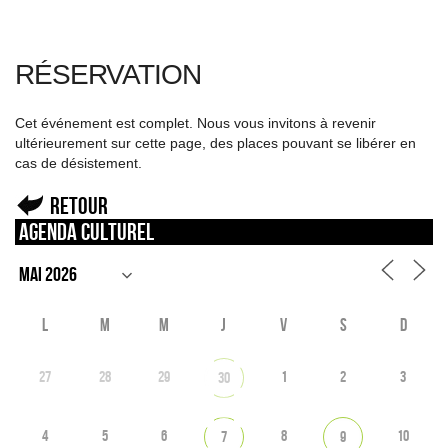
RÉSERVATION
Cet événement est complet. Nous vous invitons à revenir
ultérieurement sur cette page, des places pouvant se libérer en
cas de désistement.
Retour
Agenda culturel
L
M
M
J
V
S
D
27
28
29
1
2
3
30
4
5
6
8
10
7
9