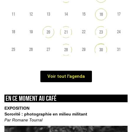
11
12
13
14
15
17
16
18
19
22
24
20
21
23
25
26
27
29
31
28
30
Voir tout l'agenda
En ce moment au café
EXPOSITION
Sororité : photographie en milieu militant
Par Romane Tourral