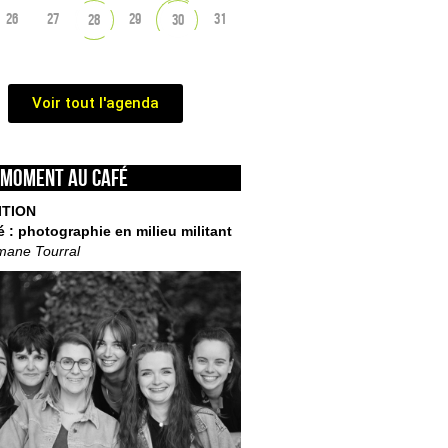
26
27
29
31
28
30
Voir tout l'agenda
 moment au café
ITION
é : photographie en milieu militant
mane Tourral