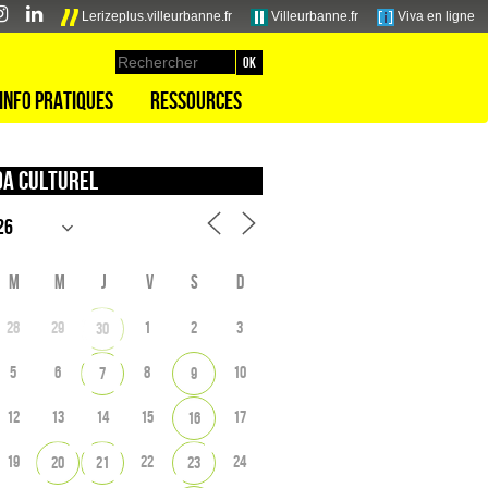
Lerizeplus.villeurbanne.fr
Villeurbanne.fr
Viva en ligne
Info pratiques
Ressources
a culturel
M
M
J
V
S
D
28
29
1
2
3
30
5
6
8
10
7
9
12
13
14
15
17
16
19
22
24
20
21
23