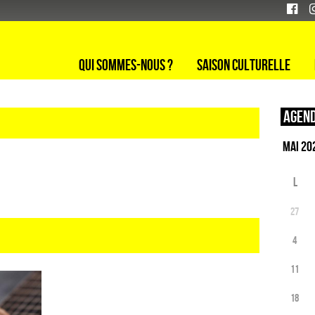
Qui sommes-nous ?
Saison culturelle
Agend
L
27
4
11
18