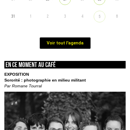
31
1
2
3
4
6
5
Voir tout l'agenda
En ce moment au café
EXPOSITION
Sororité : photographie en milieu militant
Par Romane Tourral