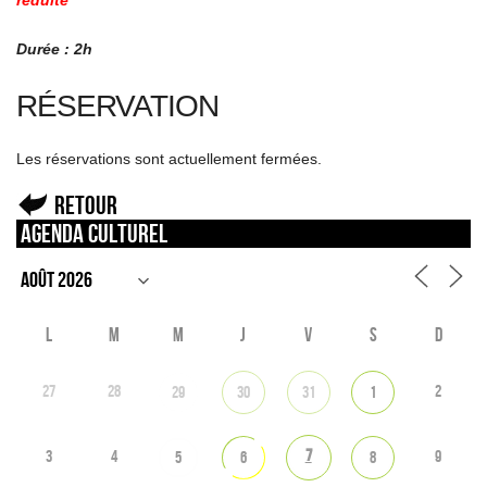
réduite
Durée : 2h
RÉSERVATION
Les réservations sont actuellement fermées.
Retour
Agenda culturel
L
M
M
J
V
S
D
27
28
2
29
30
31
1
7
3
4
9
5
6
8