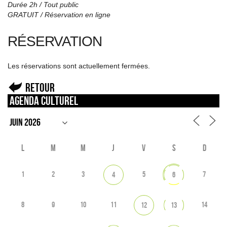
Durée 2h / Tout public
GRATUIT / Réservation en ligne
RÉSERVATION
Les réservations sont actuellement fermées.
Retour
Agenda culturel
L
M
M
J
V
S
D
1
2
3
5
7
4
6
8
9
10
11
14
12
13