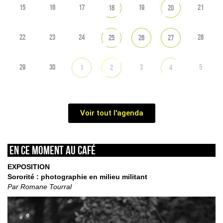
15
16
17
19
21
18
20
22
23
24
28
25
26
27
29
30
3
5
1
2
4
Voir tout l'agenda
En ce moment au café
EXPOSITION
Sororité : photographie en milieu militant
Par Romane Tourral