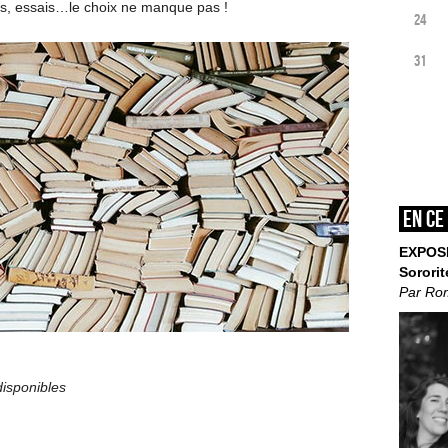
ars, essais…le choix ne manque pas !
24
31
En ce
EXPOS
Sororit
Par Ro
disponibles