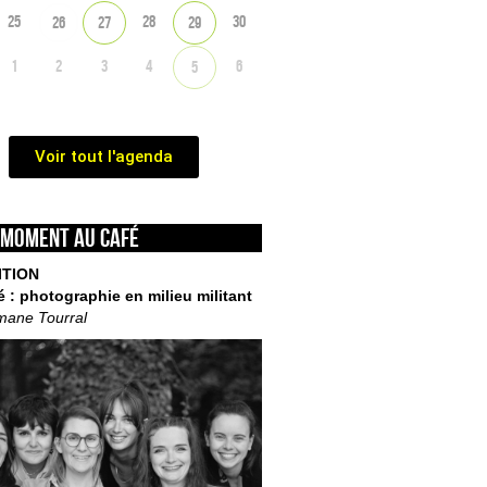
25
28
30
26
27
29
1
2
3
4
6
5
Voir tout l'agenda
 moment au café
ITION
é : photographie en milieu militant
mane Tourral