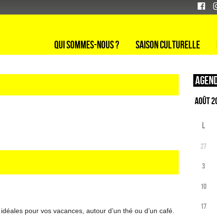
Qui sommes-nous ?
Saison culturelle
Agend
L
27
3
10
17
 idéales pour vos vacances, autour d’un thé ou d’un café.