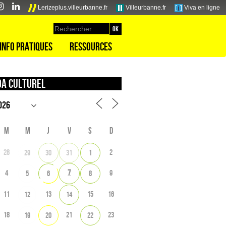
Lerizeplus.villeurbanne.fr
Villeurbanne.fr
Viva en ligne
Info pratiques
Ressources
a culturel
M
M
J
V
S
D
28
2
29
30
31
1
7
4
9
5
6
8
11
13
15
16
12
14
18
21
23
19
20
22