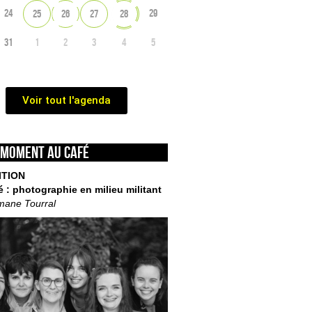
24
29
25
26
27
28
31
1
2
3
4
5
Voir tout l'agenda
 moment au café
ITION
é : photographie en milieu militant
mane Tourral