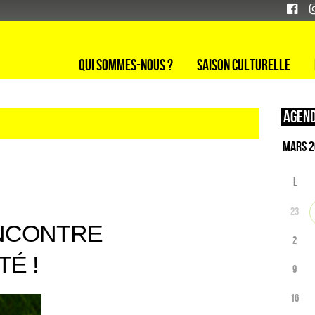
Qui sommes-nous ?
Saison culturelle
Agend
L
23
ENCONTRE
2
É !
9
16