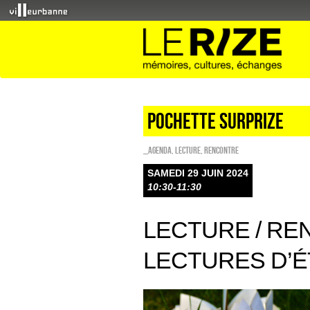
POCHETTE SURPRIZE
_Agenda
,
Lecture
,
Rencontre
SAMEDI 29 JUIN 2024
10:30-11:30
LECTURE / R
LECTURES D’ÉT