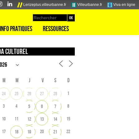
Lerizeplus.villeurbanne.fr
Villeurbanne.fr
Viva en ligne
Info pratiques
Ressources
a culturel
M
M
J
V
S
D
1
24
25
26
27
28
3
4
8
5
6
7
10
11
15
12
13
14
17
20
22
18
19
21