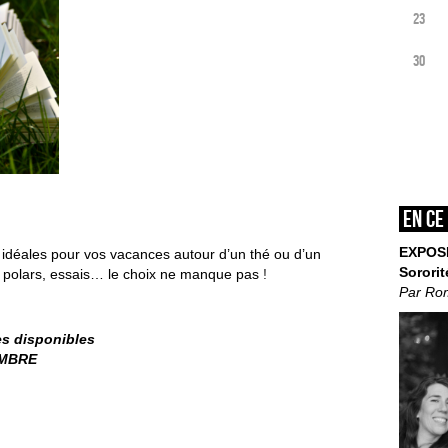
23
30
En ce
EXPOS
 idéales pour vos vacances autour d’un thé ou d’un
Sororit
s, polars, essais… le choix ne manque pas
!
Par Ro
ces disponibles
EMBRE