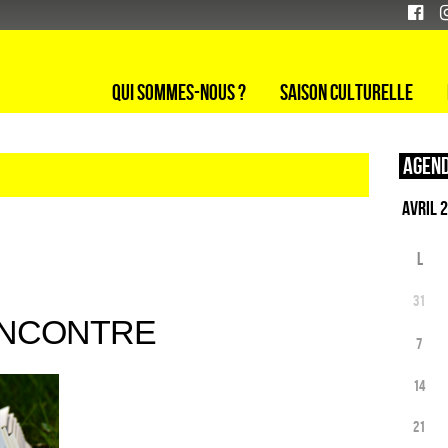
Qui sommes-nous ?
Saison culturelle
Agend
L
31
ENCONTRE
7
14
21