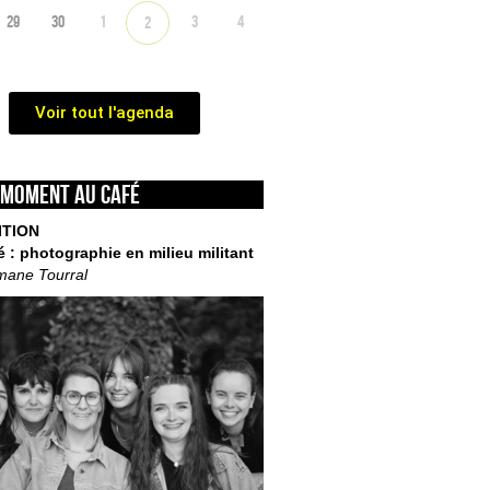
29
30
1
3
4
2
Voir tout l'agenda
 moment au café
ITION
é : photographie en milieu militant
mane Tourral