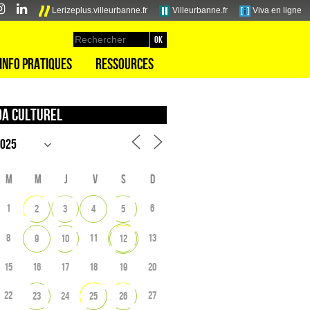
Lerizeplus.villeurbanne.fr
Villeurbanne.fr
Viva en ligne
Info pratiques
Ressources
a culturel
M
M
J
V
S
D
1
6
2
3
4
5
8
11
13
9
10
12
15
16
17
18
19
20
22
27
23
24
25
26