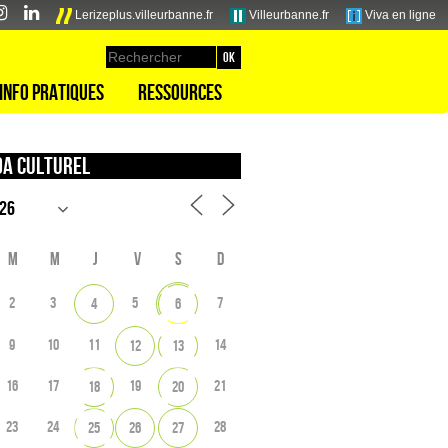
Lerizeplus.villeurbanne.fr
Villeurbanne.fr
Viva en ligne
Info pratiques
Ressources
a culturel
M
M
J
V
S
D
2
3
5
7
4
6
9
10
11
14
12
13
16
17
19
21
18
20
23
24
28
25
26
27