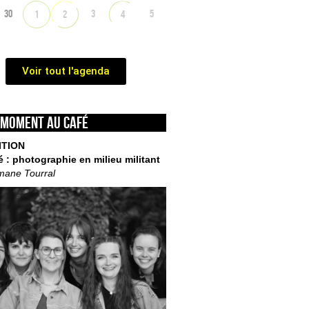
30
3
5
1
2
4
Voir tout l'agenda
 moment au café
ITION
é : photographie en milieu militant
mane Tourral