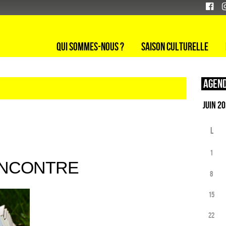
Qui sommes-nous ?
Saison culturelle
Agend
L
1
ENCONTRE
8
15
22