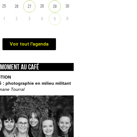
25
28
30
26
27
29
1
2
3
4
6
5
Voir tout l'agenda
 moment au café
ITION
é : photographie en milieu militant
mane Tourral