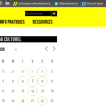
Lerizeplus.villeurbanne.fr
Villeurbanne.fr
Viva en ligne
Info pratiques
Ressources
a culturel
M
M
J
V
S
D
28
2
29
30
31
1
7
4
9
5
6
8
11
13
15
16
12
14
18
21
23
19
20
22