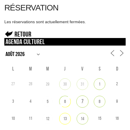
RÉSERVATION
Les réservations sont actuellement fermées.
Retour
Agenda culturel
L
M
M
J
V
S
D
27
28
2
29
30
31
1
7
3
4
9
5
6
8
10
11
15
16
12
13
14