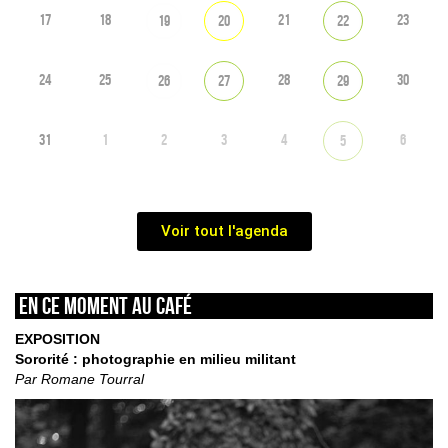
17
18
21
23
19
20
22
24
25
28
30
26
27
29
31
1
2
3
4
6
5
Voir tout l'agenda
En ce moment au café
EXPOSITION
Sororité : photographie en milieu militant
Par Romane Tourral