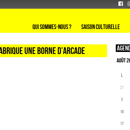
Qui sommes-nous ?
Saison culturelle
Agend
 fabrique une borne d’arcade
L
27
3
10
17