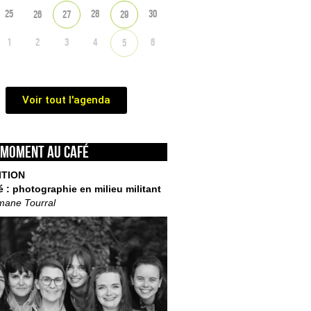
25
28
30
26
27
29
1
2
3
4
6
5
Voir tout l'agenda
 moment au café
ITION
é : photographie en milieu militant
mane Tourral