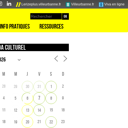
Lerizeplus.villeurbanne.fr
Villeurbanne.fr
Viva en ligne
Info pratiques
Ressources
a culturel
M
M
J
V
S
D
28
2
29
30
31
1
7
4
9
5
6
8
11
15
16
12
13
14
18
21
23
19
20
22