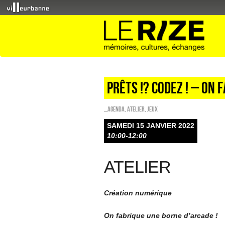
PRÊTS !? CODEZ ! – On
_Agenda
,
Atelier
,
Jeux
SAMEDI 15 JANVIER 2022
10:00-12:00
ATELIER
Création numérique
On fabrique une borne d’arcade !