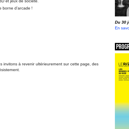
D et jeux de société.
e borne d’arcade !
Du 30 
En savo
Prog
invitons à revenir ultérieurement sur cette page, des
ésistement.