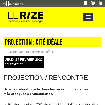
Projection : Cité idéale
_*
,
_Agenda
,
Conférence
,
Rencontre
,
Théâtre
JEUDI 24 FÉVRIER 2022
19:00-20:30
PROJECTION / RENCONTRE
Dans le cadre du cycle Dans tes rêves !, initié par les
médiathèques de Villeurbanne.
Le film documentaire “Cité idéale” est le fruit d’une collaboration