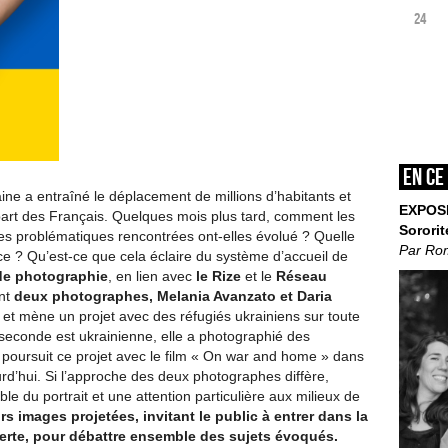
24
En ce
ine a entraîné le déplacement de millions d’habitants et
EXPOS
 part des Français. Quelques mois plus tard, comment les
Sororit
les problématiques rencontrées ont-elles évolué ? Quelle
Par Ro
ce ? Qu’est-ce que cela éclaire du système d’accueil de
 de photographie
, en lien avec
le Rize
et le
Réseau
ant
deux photographes, Melania Avanzato et Daria
 et mène un projet avec des réfugiés ukrainiens sur toute
econde est ukrainienne, elle a photographié des
 poursuit ce projet avec le film « On war and home » dans
ourd’hui. Si l’approche des deux photographes diffère,
le du portrait et une attention particulière aux milieux de
s images projetées, invitant le public à entrer dans la
verte, pour débattre ensemble des sujets évoqués.