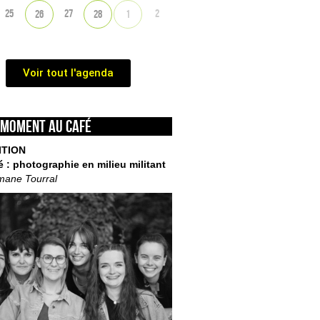
25
27
2
26
28
1
Voir tout l'agenda
 moment au café
ITION
é : photographie en milieu militant
mane Tourral