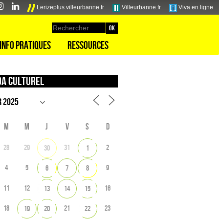
Lerizeplus.villeurbanne.fr
Villeurbanne.fr
Viva en ligne
Info pratiques
Ressources
a culturel
M
M
J
V
S
D
28
29
31
2
30
1
4
5
9
6
7
8
11
12
16
13
14
15
18
21
23
19
20
22