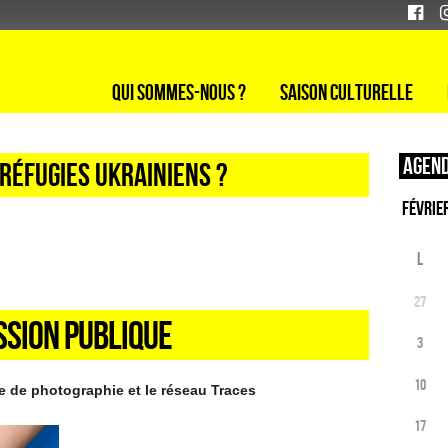
Qui sommes-nous ?
Saison culturelle
Agend
 RÉFUGIES UKRAINIENS ?
L
27
SSION PUBLIQUE
3
10
le de photographie et le réseau Traces
17