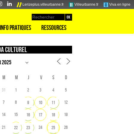
Lerizeplus.villeurbanne.fr
Villeurbanne.fr
Viva en ligne
Info pratiques
Ressources
a culturel
M
M
J
V
S
D
31
1
2
3
4
5
7
8
12
9
10
11
14
15
19
16
17
18
21
24
26
22
23
25