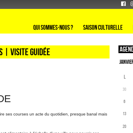
Qui sommes-nous ?
Saison culturelle
Agend
 | visite guidée
L
30
DE
6
13
aire ses courses un acte du quotidien, presque banal mais
20