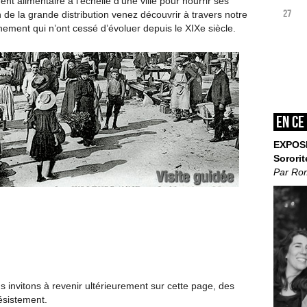
 alimentaire à l’échelle d’une ville pour nourrir ses
27
 de la grande distribution venez découvrir à travers notre
nnement qui n’ont cessé d’évoluer depuis le XIX
e
siècle.
En ce
EXPOS
Sororit
Par Ro
invitons à revenir ultérieurement sur cette page, des
ésistement.