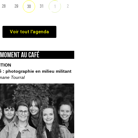
28
29
31
2
30
1
Voir tout l'agenda
 moment au café
ITION
é : photographie en milieu militant
mane Tourral