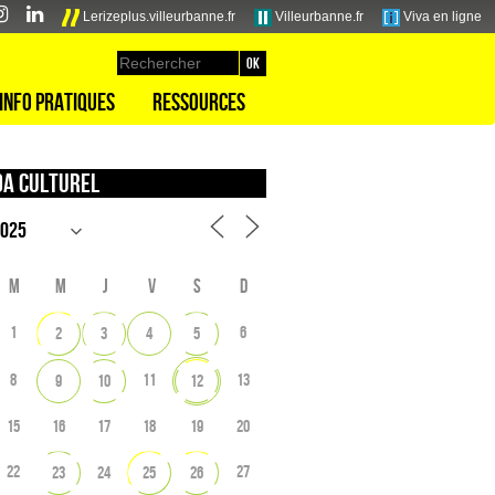
Lerizeplus.villeurbanne.fr
Villeurbanne.fr
Viva en ligne
Info pratiques
Ressources
a culturel
M
M
J
V
S
D
1
6
2
3
4
5
8
11
13
9
10
12
15
16
17
18
19
20
22
27
23
24
25
26