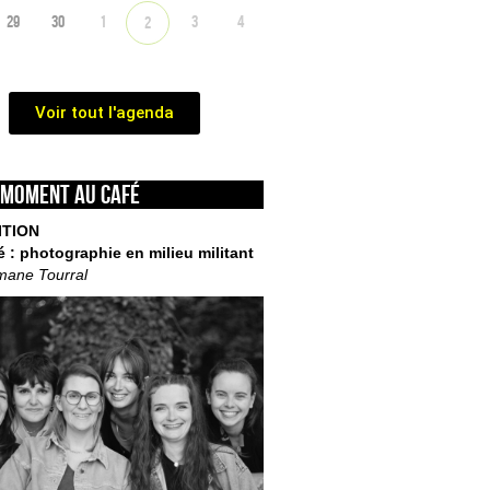
29
30
1
3
4
2
Voir tout l'agenda
 moment au café
ITION
é : photographie en milieu militant
mane Tourral