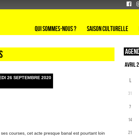
Qui sommes-nous ?
Saison culturelle
Agend
s
EDI 26 SEPTEMBRE 2020
L
31
7
14
21
ses courses, cet acte presque banal est pourtant loin