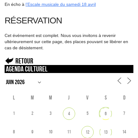
En écho à
l’Escale musicale du samedi 18 avril
RÉSERVATION
Cet événement est complet. Nous vous invitons à revenir
ultérieurement sur cette page, des places pouvant se libérer en
cas de désistement.
Retour
Agenda culturel
L
M
M
J
V
S
D
1
2
3
5
7
4
6
8
9
10
11
14
12
13