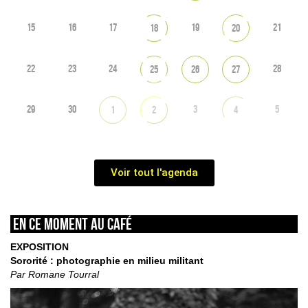
15
16
17
19
21
18
20
22
23
24
28
25
26
27
29
30
3
5
1
2
4
Voir tout l'agenda
En ce moment au café
EXPOSITION
Sororité : photographie en milieu militant
Par Romane Tourral