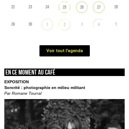
22
23
24
28
25
26
27
29
30
3
5
1
2
4
Voir tout l'agenda
En ce moment au café
EXPOSITION
Sororité : photographie en milieu militant
Par Romane Tourral